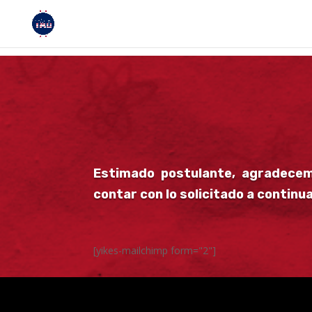
Estimado postulante, agradecem
contar con lo solicitado a continu
[yikes-mailchimp form="2"]