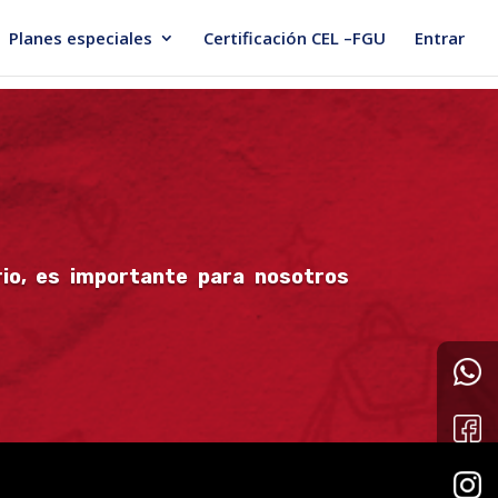
Planes especiales
Certificación CEL –FGU
Entrar
io, es importante para nosotros