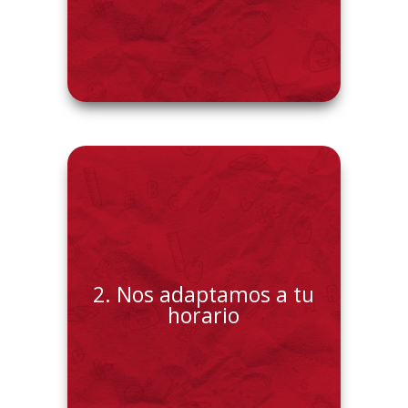
Puedes recibir clases cuantas
2. Nos adaptamos a tu
veces quieras a la semana
horario
eligiendo un horario.