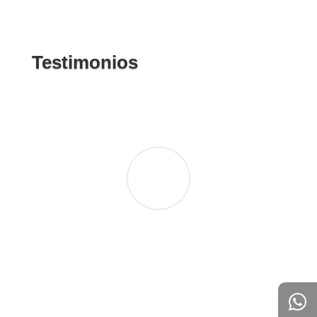
Testimonios
Mi experiencia personal en Tad English Class
puedo decir que ha sido de gran ayuda para
mi desarrollo personal y profesional con el
idioma inglés. A pesar de haber estudiado
previamente en una academia reconocida en
el pasado, con TAD he podido reforzar las