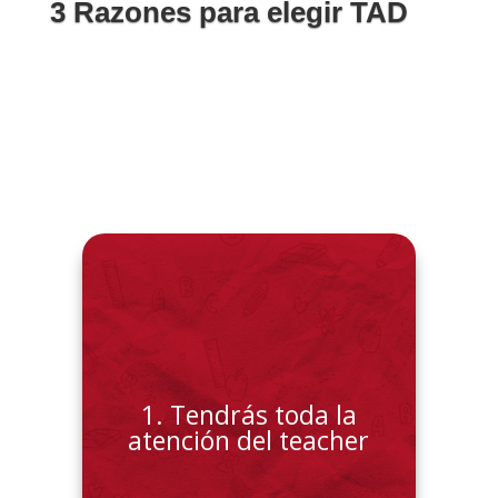
3 Razones para elegir TAD
Nuestras clases son individuales
y personalizadas. Nos enfocamos
1. Tendrás toda la
en potenciar tus habilidades y
atención del teacher
fortalezas, por lo que avanzarás
más rápido de lo usual.