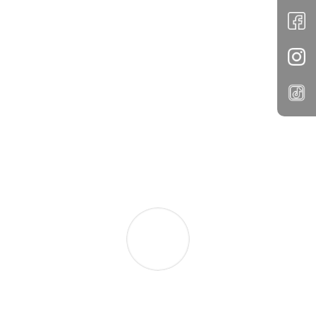
debilidades porque es un curso especializado
por alumno, ofrece
aviator game
mayores
ventajas que las clases generales donde se
incluyen varios alumnos con métodos y
evaluaciones sin enfatizar esos defectos que
todo estudiante puede tener.
”Ivana
Hola, mi nombre es María Villarroel. Estoy
muy contenta porque estoy aprendiendo