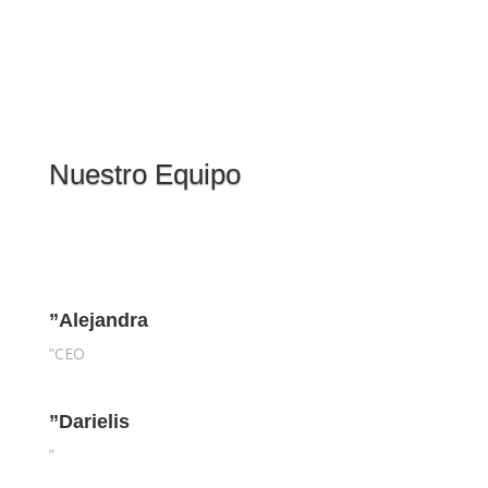
Nuestro Equipo
”Alejandra
”CEO
”Darielis
”