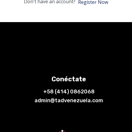
Don't have an account?
Register Now
Conéctate
+58 (414) 0862068
admin@tadvenezuela.com