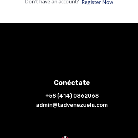
Don't have an account?
Register Now
Conéctate
+58 (414) 0862068
admin@tadvenezuela.com