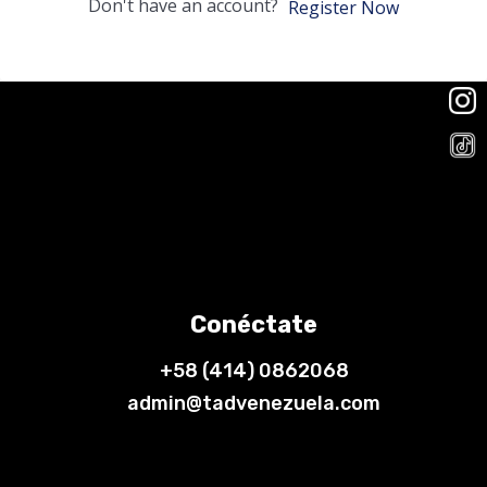
Don't have an account?
Register Now
Conéctate
+58 (414) 0862068
admin@tadvenezuela.com