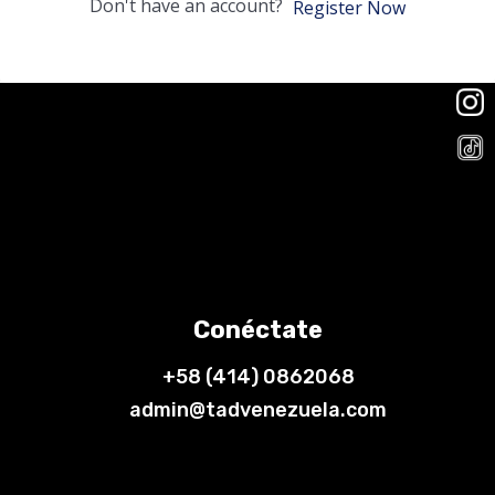
Don't have an account?
Register Now
Conéctate
+58 (414) 0862068
admin@tadvenezuela.com