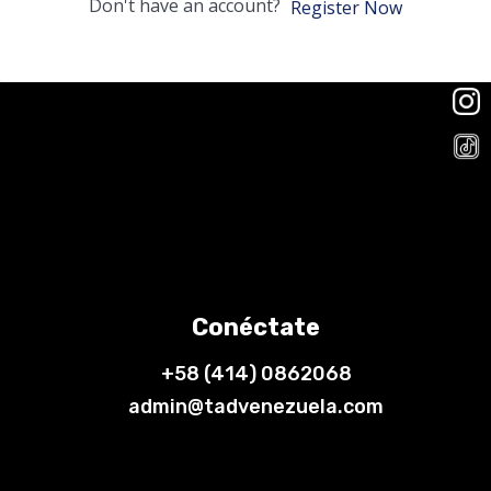
Don't have an account?
Register Now
Conéctate
+58 (414) 0862068
admin@tadvenezuela.com