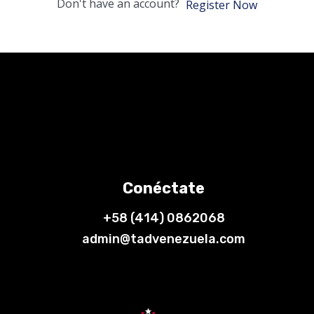
Don't have an account?
Register Now
Conéctate
+58 (414) 0862068
admin@tadvenezuela.com