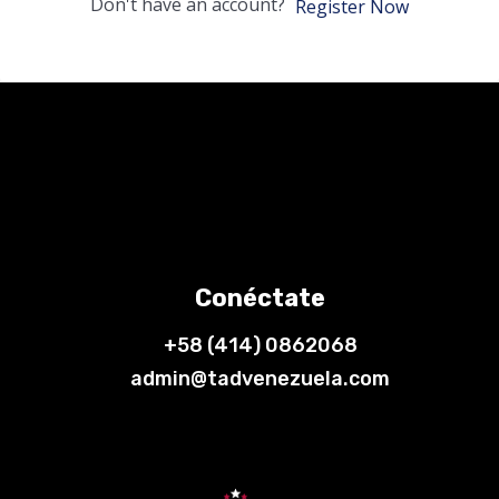
Don't have an account?
Register Now
Conéctate
+58 (414) 0862068
admin@tadvenezuela.com