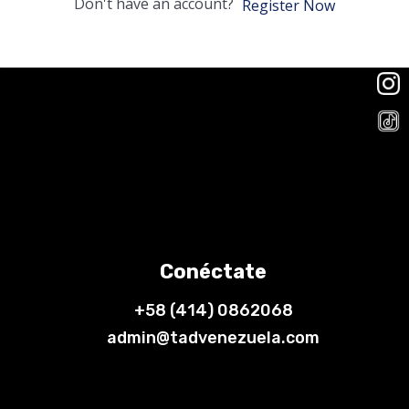
Don't have an account?
Register Now
Conéctate
+58 (414) 0862068
admin@tadvenezuela.com