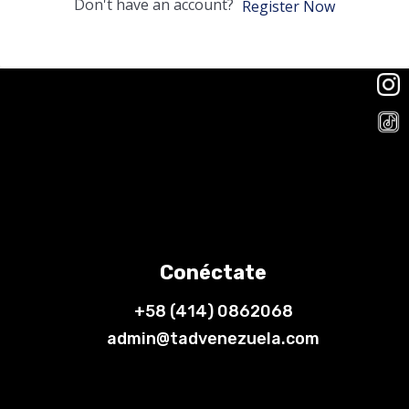
Don't have an account?
Register Now
Conéctate
+58 (414) 0862068
admin@tadvenezuela.com