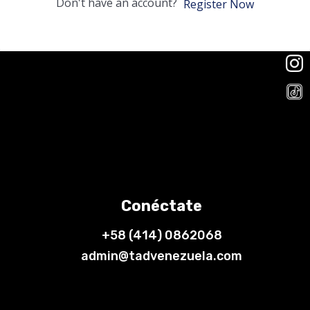
Don't have an account?
Register Now
Conéctate
+58 (414) 0862068
admin@tadvenezuela.com