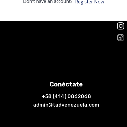
Don't have an account?
Register Now
Conéctate
+58 (414) 0862068
admin@tadvenezuela.com