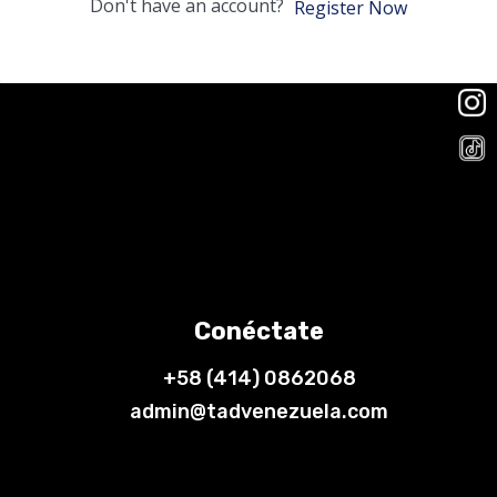
Don't have an account?
Register Now
Conéctate
+58 (414) 0862068
admin@tadvenezuela.com