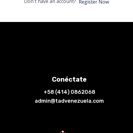
Don't have an account?
Register Now
Conéctate
+58 (414) 0862068
admin@tadvenezuela.com