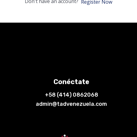
Don't have an account?
Register Now
Conéctate
+58 (414) 0862068
admin@tadvenezuela.com