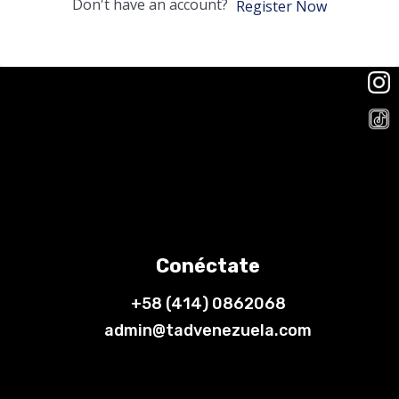
Don't have an account?
Register Now
Conéctate
+58 (414) 0862068
admin@tadvenezuela.com