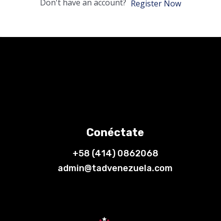
Don't have an account?
Register Now
Conéctate
+58 (414) 0862068
admin@tadvenezuela.com