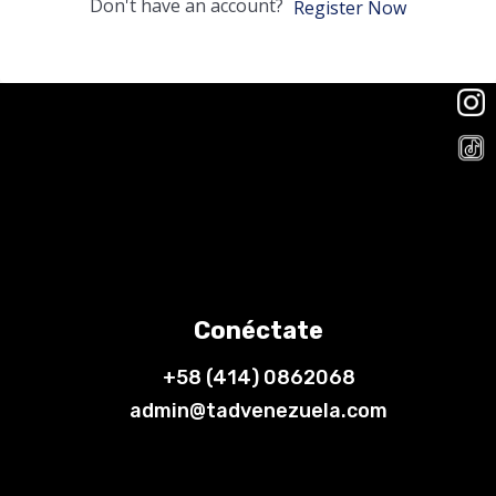
Don't have an account?
Register Now
Conéctate
+58 (414) 0862068
admin@tadvenezuela.com