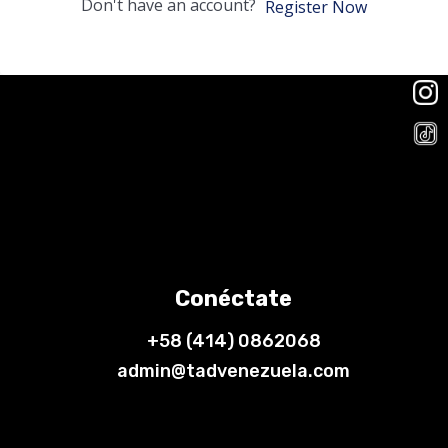
Don't have an account?
Register Now
Conéctate
+58 (414) 0862068
admin@tadvenezuela.com