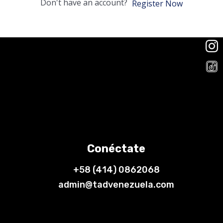
Don't have an account?
Register Now
Conéctate
+58 (414) 0862068
admin@tadvenezuela.com