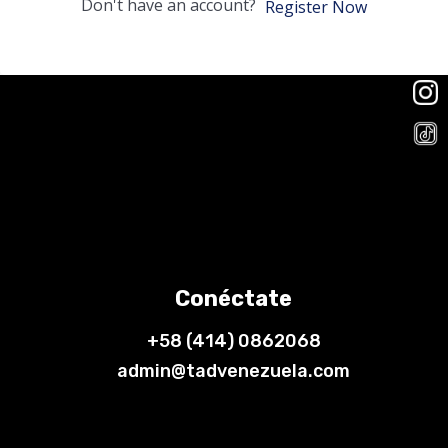
Don't have an account?
Register Now
Conéctate
+58 (414) 0862068
admin@tadvenezuela.com