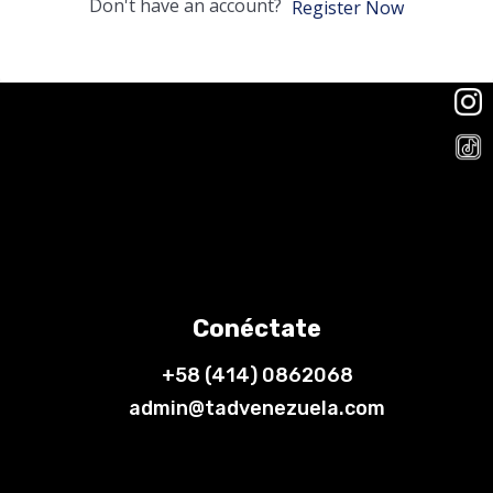
Don't have an account?
Register Now
Conéctate
+58 (414) 0862068
admin@tadvenezuela.com