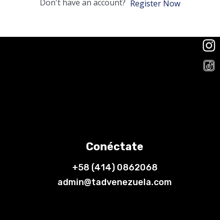
Don't have an account?
Register Now
Conéctate
+58 (414) 0862068
admin@tadvenezuela.com