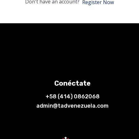
Don't have an account?
Register Now
Conéctate
+58 (414) 0862068
admin@tadvenezuela.com