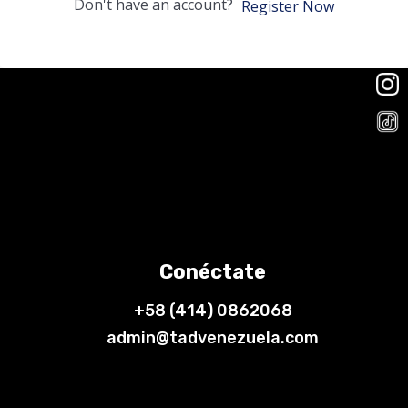
Don't have an account?
Register Now
Conéctate
+58 (414) 0862068
admin@tadvenezuela.com