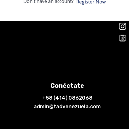
Don't have an account?
Register Now
Conéctate
+58 (414) 0862068
admin@tadvenezuela.com