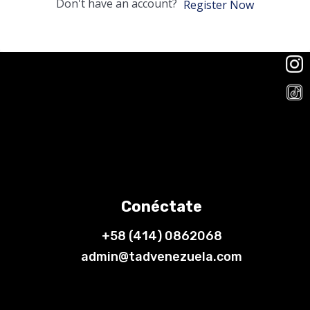
Don't have an account?
Register Now
Conéctate
+58 (414) 0862068
admin@tadvenezuela.com