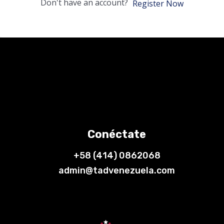
Don't have an account?
Register Now
Conéctate
+58 (414) 0862068
admin@tadvenezuela.com