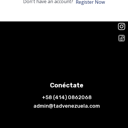
Don't have an account?
Register Now
Conéctate
+58 (414) 0862068
admin@tadvenezuela.com