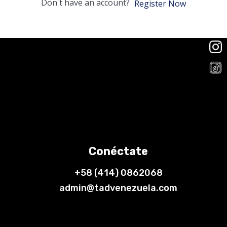
Don't have an account?
Register Now
Conéctate
+58 (414) 0862068
admin@tadvenezuela.com