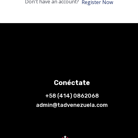
Don't have an account?
Register Now
Conéctate
+58 (414) 0862068
admin@tadvenezuela.com