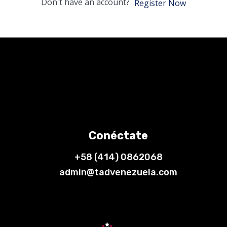
Don't have an account?
Register Now
Conéctate
+58 (414) 0862068
admin@tadvenezuela.com