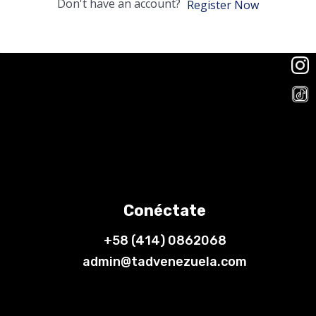
Don't have an account?
Register Now
Conéctate
+58 (414) 0862068
admin@tadvenezuela.com