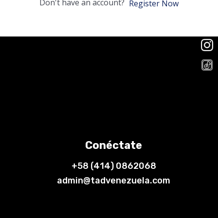
Don't have an account?
Register Now
Conéctate
+58 (414) 0862068
admin@tadvenezuela.com