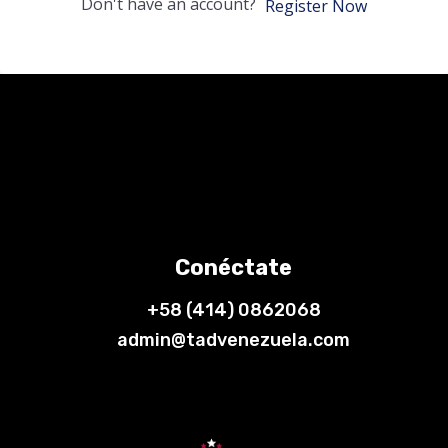
Don't have an account?
Register Now
Conéctate
+58 (414) 0862068
admin@tadvenezuela.com