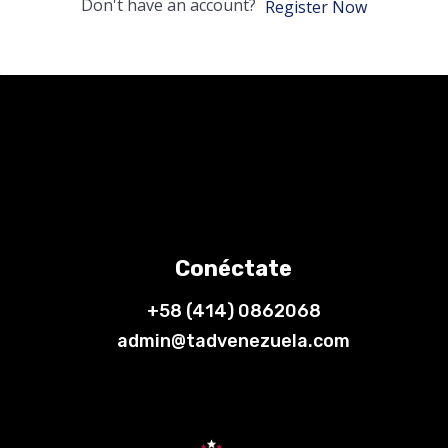
Don't have an account?
Register Now
Conéctate
+58 (414) 0862068
admin@tadvenezuela.com