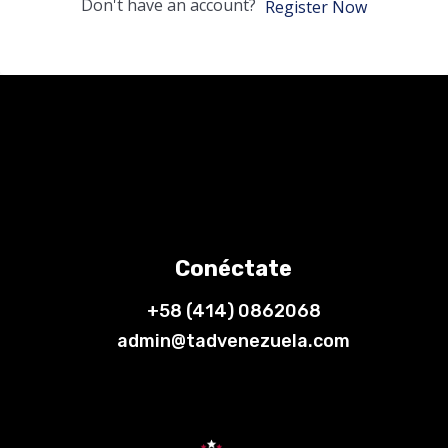
Don't have an account?
Register Now
Conéctate
+58 (414) 0862068
admin@tadvenezuela.com