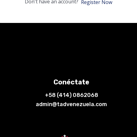
Don't have an account?
Register Now
Conéctate
+58 (414) 0862068
admin@tadvenezuela.com