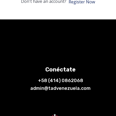
Don't have an account?
Register Now
Conéctate
+58 (414) 0862068
admin@tadvenezuela.com